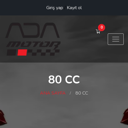
Giriş yap
/
Kayıt ol
0
80 CC
ANA SAYFA
80 CC