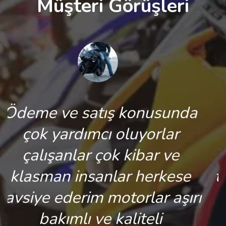
Müşteri Görüşleri
sunda
Motor malzemeleri v
lar
koruyucusu ekipmanları 
 ve
uygun fiyat Kredi kartı
kese
taksit imkanı var ikinci e
 aşırı
sıfır motor satışı var
i
gördüğüm kadarıyla.