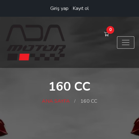
Giriş yap
/
Kayıt ol
0
160 CC
ANA SAYFA
160 CC